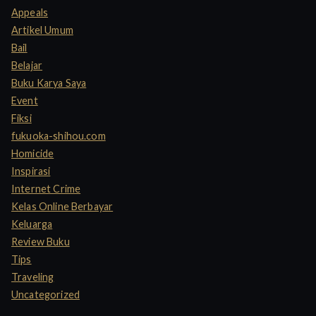
f
Appeals
o
Artikel Umum
r
Bail
:
Belajar
Buku Karya Saya
Event
Fiksi
fukuoka-shihou.com
Homicide
Inspirasi
Internet Crime
Kelas Online Berbayar
Keluarga
Review Buku
Tips
Traveling
Uncategorized