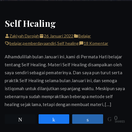
Self Healing
Zakiyah Darojah
26 Januari 2022
Belajar
pada
belajar
,
pemberdayaandiri
,
Self healing
18 Komentar
Self
Alhamdulillah bulan Januari ini, kami di Permata Hati belajar
Healing
tentang Self Healing. Materi Self Healing disampaikan oleh
saya sendiri sebagai pematerinya. Dan saya pun turut serta
praktik Self Healing selama bulan Januari ini, dan semoga
istiqomah untuk dilanjutkan sepanjang waktu. Meskipun saya
sebenarnya sudah mempraktikan beberapa metode self
healing sejak lama, tetapi dengan membuat materi, […]
0
Tweet
Share
Share
SHARES