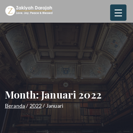
Loncat
ke
Zakiyah
Love, Joy, Peace & Blessed
konten
Darojah
Month:
Januari 2022
Beranda
2022
Januari