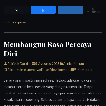
0
Tweet
Share
Share
SHARES
Selengkapnya
Membangun Rasa Percaya
Diri
Zakiyah Darojah
5 Agustus 2023
Artikel Umum
pada
faktorsukses
,
percayadiri
,
selfdevelopment
3 Komentar
Memban
Semua orang pasti ingin sukses. Tetapi, tidak semua orang
Rasa
mampu meraih kesuksesan yang diinginkannya itu. Tanpa
Percaya
melihat faktor takdir, menurut saya percaya diri menjadi kunci
Diri
kesuksesan seseorang. Sukses dalam hal apa saja, baik dalam
menjalani peran di dalam rumah tangga, dalam hal kecukupan