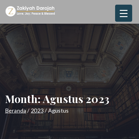
Loncat
ke
Zakiyah
Love, Joy, Peace & Blessed
konten
Darojah
Month:
Agustus 2023
Beranda
2023
Agustus