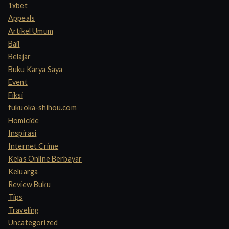
1xbet
f
Appeals
o
Artikel Umum
r
Bail
:
Belajar
Buku Karya Saya
Event
Fiksi
fukuoka-shihou.com
Homicide
Inspirasi
Internet Crime
Kelas Online Berbayar
Keluarga
Review Buku
Tips
Traveling
Uncategorized