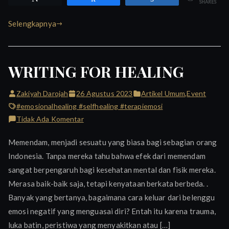
SHARES
Selengkapnya
WRITING FOR HEALING
Zakiyah Darojah
26 Agustus 2023
Artikel Umum
,
Event
#emosionalhealing #selfhealing #terapiemosi
pada
Tidak Ada Komentar
WRITING
Memendam, menjadi sesuatu yang biasa bagi sebagian orang
FOR
Indonesia. Tanpa mereka tahu bahwa efek dari memendam
HEALING
sangat berpengaruh bagi kesehatan mental dan fisik mereka.
Merasa baik-baik saja, tetapi kenyataan berkata berbeda. .
Banyak yang bertanya, bagaimana cara keluar dari belenggu
emosi negatif yang menguasai diri? Entah itu karena trauma,
luka batin, peristiwa yang menyakitkan atau […]