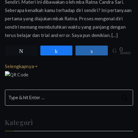
Sendiri. Materi ini dibawakan oleh mba Ratna Candra Sari.
Mengenal
Diri
Seberapa kenalkah kamu terhadap diri sendiri? Ini pertanyaan
Sendiri
pertama yang diajukan mbak Ratna. Proses mengenal diri
sendiri memang membutuhkan waktu yang panjang dengan
terus belajar dan trial and error. Saya pun demikian. […]
0
Tweet
Share
Share
SHARES
Selengkapnya
S
e
a
Kategori
r
c
h