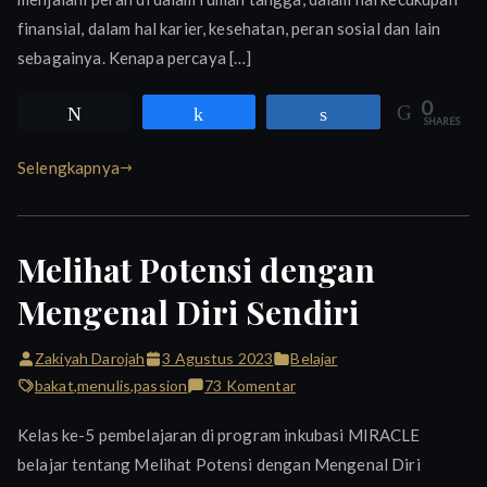
finansial, dalam hal karier, kesehatan, peran sosial dan lain
sebagainya. Kenapa percaya […]
0
Tweet
Share
Share
SHARES
Selengkapnya
Melihat Potensi dengan
Mengenal Diri Sendiri
Zakiyah Darojah
3 Agustus 2023
Belajar
pada
bakat
,
menulis
,
passion
73 Komentar
Melihat
Kelas ke-5 pembelajaran di program inkubasi MIRACLE
Potensi
belajar tentang Melihat Potensi dengan Mengenal Diri
dengan