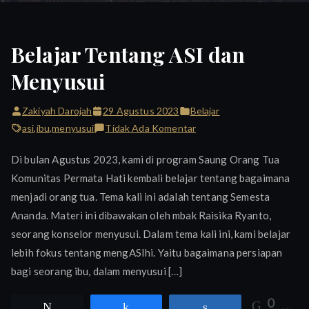
Belajar Tentang ASI dan
Menyusui
Zakiyah Darojah
29 Agustus 2023
Belajar
pada
asi
,
ibu
,
menyusui
Tidak Ada Komentar
Belajar
Di bulan Agustus 2023, kami di program Saung Orang Tua
Tentang
Komunitas Permata Hati kembali belajar tentang bagaimana
ASI
menjadi orang tua. Tema kali ini adalah tentang Semesta
dan
Menyusui
Ananda. Materi ini dibawakan oleh mbak Raisika Ryanto,
seorang konselor menyusui. Dalam tema kali ini, kami belajar
lebih fokus tentang mengASIhi. Yaitu bagaimana persiapan
bagi seorang ibu, dalam menyusui […]
0
Tweet
Share
Share