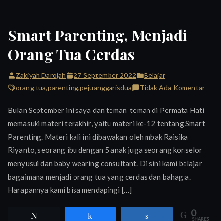
Smart Parenting, Menjadi
Orang Tua Cerdas
Zakiyah Darojah
27 September 2022
Belajar
pada
orang tua
,
parenting
,
pejuanggarisdua
Tidak Ada Komentar
Smar
Bulan September ini saya dan teman-teman di Permata Hati
Paren
memasuki materi terakhir, yaitu materi ke-12 tentang Smart
Menj
Parenting. Materi kali ini dibawakan oleh mbak Raisika
Oran
Tua
Riyanto, seorang ibu dengan 5 anak juga seorang konselor
Cerd
menyusui dan baby wearing consultant. Di sini kami belajar
bagaimana menjadi orang tua yang cerdas dan bahagia.
Harapannya kami bisa mendapingi […]
0
Tweet
Share
Share
SHARES