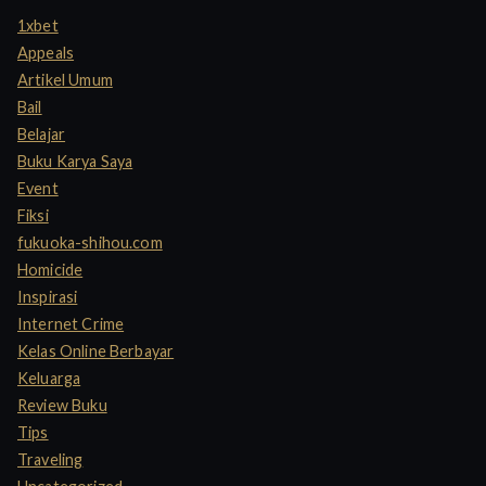
h
1xbet
f
Appeals
o
Artikel Umum
r
Bail
:
Belajar
Buku Karya Saya
Event
Fiksi
fukuoka-shihou.com
Homicide
Inspirasi
Internet Crime
Kelas Online Berbayar
Keluarga
Review Buku
Tips
Traveling