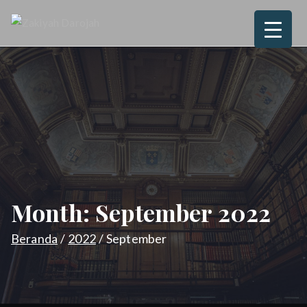
Loncat
ke
Zakiyah
Love, Joy, Peace & Blessed
konten
Darojah
Month:
September 2022
Beranda
2022
September