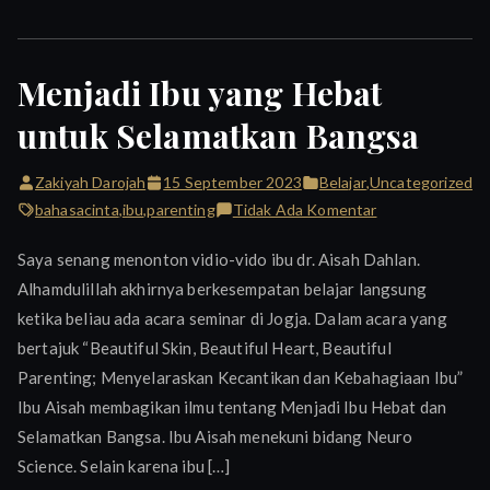
Menjadi Ibu yang Hebat
untuk Selamatkan Bangsa
Zakiyah Darojah
15 September 2023
Belajar
,
Uncategorized
pada
bahasacinta
,
ibu
,
parenting
Tidak Ada Komentar
Menjadi
Saya senang menonton vidio-vido ibu dr. Aisah Dahlan.
Ibu
Alhamdulillah akhirnya berkesempatan belajar langsung
yang
ketika beliau ada acara seminar di Jogja. Dalam acara yang
Hebat
untuk
bertajuk “Beautiful Skin, Beautiful Heart, Beautiful
Selamatkan
Parenting; Menyelaraskan Kecantikan dan Kebahagiaan Ibu”
Bangsa
Ibu Aisah membagikan ilmu tentang Menjadi Ibu Hebat dan
Selamatkan Bangsa. Ibu Aisah menekuni bidang Neuro
Science. Selain karena ibu […]