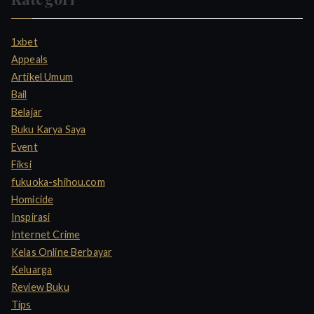
c
h
1xbet
f
Appeals
o
Artikel Umum
r
Bail
:
Belajar
Buku Karya Saya
Event
Fiksi
fukuoka-shihou.com
Homicide
Inspirasi
Internet Crime
Kelas Online Berbayar
Keluarga
Review Buku
Tips