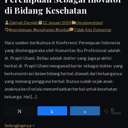
di Bidang Kesehatan
Zakiyah Darojah
12 Januari 2024
Uncategorized
pada
#perempuan #kesehatan #herbal
Tidak Ada Komentar
Perempu
Nara sumber berikutnya di Konferensi Perempuan Indonesia
Sebagai
yang diselenggaraka oleh Komunitas Ibu Profesional adalah
Inovator
dr. Prapti Utami. Beliau adalah dokter yang juga praktisi
di
Bidang
herbal. dr. Prapti Utami mengawali karier sebagai dokter yang
Kesehat
berkonsentrasi dalam bidang herbal, diawali dari keluarganya
yang memang pengguna herbal. Ibunya sudah sejak anak-
anaknya kecil selalu memanfaatkan herbal untuk kesehatan
keluarga. Hal […]
0
Tweet
Share
Share
SHARES
Selengkapnya