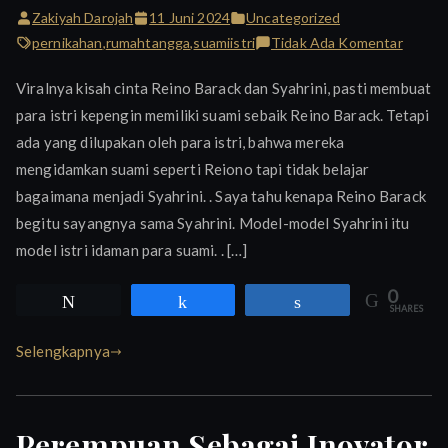
Zakiyah Darojah
11 Juni 2024
Uncategorized
pada
pernikahan
,
rumahtangga
,
suamiistri
Tidak Ada Komentar
Tips
Viralnya kisah cinta Reino Barack dan Syahrini, pasti membuat
Disaya
para istri kepengin memiliki suami sebaik Reino Barack. Tetapi
Suami
ada yang dilupakan oleh para istri, bahwa mereka
mengidamkan suami seperti Reiono tapi tidak belajar
bagaimana menjadi Syahrini. . Saya tahu kenapa Reino Barack
begitu sayangnya sama Syahrini. Model-model Syahrini itu
model istri idaman para suami. . […]
0
Tweet
Share
Share
SHARES
Selengkapnya
Perempuan Sebagai Inovator