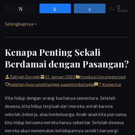
0
Tweet
Share
Share
SHARES
Selengkapnya
Kenapa Penting Sekali
Berdamai dengan Pasangan?
Zakiyah Darojah
15 Januari 2023
Inspirasi
,
Uncategorized
pada
belahan jiwa
,
rumahtangga
,
suamiistribahagia
7 Komentar
Kenap
Kita hidup dengan orang tua hanya sementara. Setelah
Pentin
dewasa, kita hidup terpisah dari mereka, entah karena
Sekali
sekolah, bekerja, atau berkeluarga. Anak-anak kita pun sama,
Berdam
denga
kita hidup bersama mereka hanya sebentar. Setelah dewasa
Pasang
mereka akan menemukan kehidupannya sendiri dan pergi