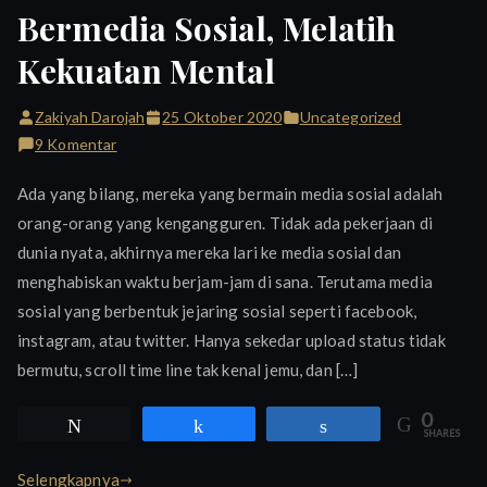
Bermedia Sosial, Melatih
Kekuatan Mental
Zakiyah Darojah
25 Oktober 2020
Uncategorized
pada
9 Komentar
Bermedia
Ada yang bilang, mereka yang bermain media sosial adalah
Sosial,
orang-orang yang kengangguren. Tidak ada pekerjaan di
Melatih
dunia nyata, akhirnya mereka lari ke media sosial dan
Kekuatan
Mental
menghabiskan waktu berjam-jam di sana. Terutama media
sosial yang berbentuk jejaring sosial seperti facebook,
instagram, atau twitter. Hanya sekedar upload status tidak
bermutu, scroll time line tak kenal jemu, dan […]
0
Tweet
Share
Share
SHARES
Selengkapnya