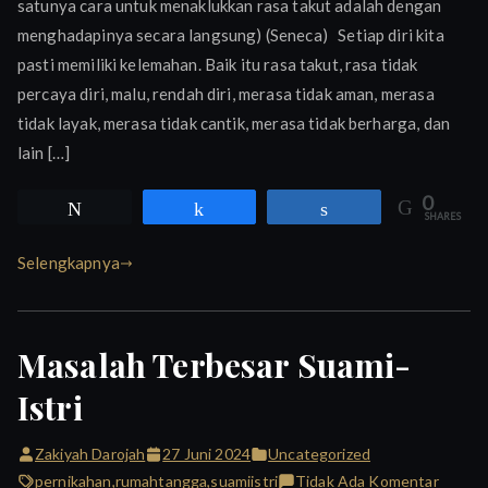
satunya cara untuk menaklukkan rasa takut adalah dengan
BE
menghadapinya secara langsung) (Seneca) Setiap diri kita
POW
(Buk
pasti memiliki kelemahan. Baik itu rasa takut, rasa tidak
Antol
percaya diri, malu, rendah diri, merasa tidak aman, merasa
Pese
tidak layak, merasa tidak cantik, merasa tidak berharga, dan
Kelas
lain […]
Writi
for
0
Tweet
Share
Share
SHARES
Lega
Batc
Selengkapnya
3)
Masalah Terbesar Suami-
Istri
Zakiyah Darojah
27 Juni 2024
Uncategorized
pada
pernikahan
,
rumahtangga
,
suamiistri
Tidak Ada Komentar