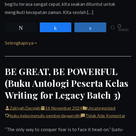
Tengah
begitu terasa sangat cepat, kita seakan dituntut untuk
Kesibukan)/Sebuah
mengikuti kecepatan zaman. Kita seolah […]
Buku
0
Tweet
Share
Share
SHARES
Selengkapnya
BE GREAT, BE POWERFUL
(Buku Antologi Peserta Kelas
Writing for Legacy Batch 3)
Zakiyah Darojah
16 November 2024
Uncategorized
pada
buku
,
kelasmenulis
,
pemberdayaandiri
Tidak Ada Komentar
BE
“The only way to conquer fear is to face it head-on.” (satu-
GREA