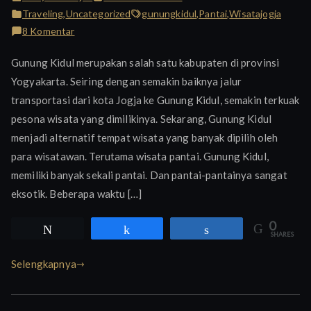
Traveling
,
Uncategorized
gunungkidul
,
Pantai
,
Wisatajogja
pada
8 Komentar
Indahnya
Gunung Kidul merupakan salah satu kabupaten di provinsi
Pantai
Yogyakarta. Seiring dengan semakin baiknya jalur
di
transportasi dari kota Jogja ke Gunung Kidul, semakin terkuak
Gunung
Kidul
pesona wisata yang dimilikinya. Sekarang, Gunung Kidul
menjadi alternatif tempat wisata yang banyak dipilih oleh
para wisatawan. Terutama wisata pantai. Gunung Kidul,
memiliki banyak sekali pantai. Dan pantai-pantainya sangat
eksotik. Beberapa waktu […]
0
Tweet
Share
Share
SHARES
Selengkapnya