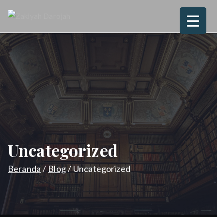
Loncat
ke
Zakiyah
Love, Joy, Peace & Blessed
konten
Darojah
Uncategorized
Beranda
Blog
Uncategorized