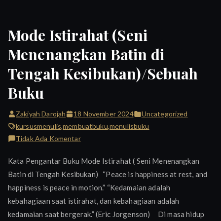
Mode Istirahat (Seni
Menenangkan Batin di
Tengah Kesibukan)/Sebuah
Buku
Zakiyah Darojah
18 November 2024
Uncategorized
kursusmenulis
,
membuatbuku
,
menulisbuku
pada
Tidak Ada Komentar
Mode
Kata Pengantar Buku Mode Istirahat ( Seni Menenangkan
Istirahat
Batin di Tengah Kesibukan) “Peace is happiness at rest, and
(Seni
happiness is peace in motion.” “Kedamaian adalah
Menenangkan
Batin
kebahagiaan saat istirahat, dan kebahagiaan adalah
di
kedamaian saat bergerak.” (Eric Jorgenson) Di masa hidup