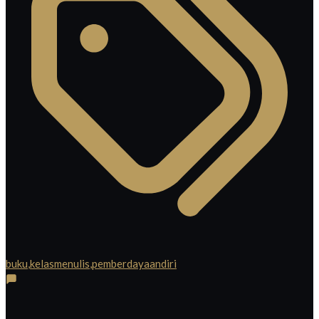
buku
,
kelasmenulis
,
pemberdayaandiri