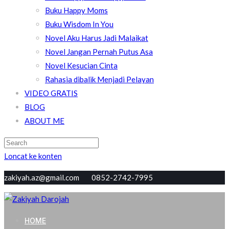
Buku Happy Moms
Buku Wisdom In You
Novel Aku Harus Jadi Malaikat
Novel Jangan Pernah Putus Asa
Novel Kesucian Cinta
Rahasia dibalik Menjadi Pelayan
VIDEO GRATIS
BLOG
ABOUT ME
Loncat ke konten
zakiyah.az@gmail.com 0852-2742-7995
Zakiyah Darojah
Love, Joy, Peace & Blessed
HOME