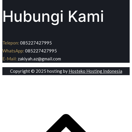
Hubungi Kami
Telepon:
085227427995
WhatsApp:
085227427995
E-Mail:
zakiyah.az@gmail.com
Copyright © 2025 hosting by
Hosteko Hosting Indonesia