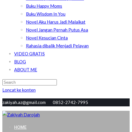
Buku Happy Moms
Buku Wisdom In You
Novel Aku Harus Jadi Malaikat
Novel Jangan Pernah Putus Asa
Novel Kesucian Cinta
Rahasia dibalik Menjadi Pelayan
VIDEO GRATIS
BLOG
ABOUT ME
Loncat ke konten
zakiyah.az@gmail.com 0852-2742-7995
Zakiyah Darojah
Love, Joy, Peace & Blessed
HOME