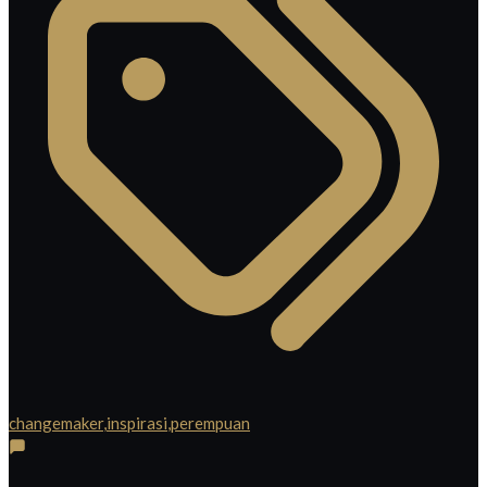
changemaker
,
inspirasi
,
perempuan