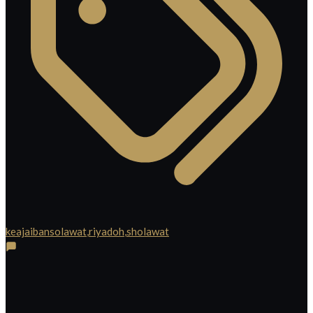
keajaibansolawat
,
riyadoh
,
sholawat