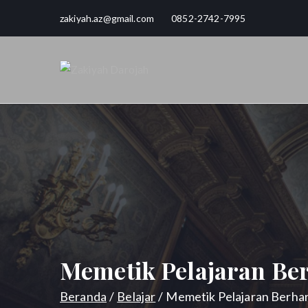
Loncat
zakiyah.az@gmail.com 0852-2742-7995
ke
konten
Zakiyah Da
Love, Joy, Peace & Blessed
Memetik Pelajaran Be
Beranda
Belajar
Memetik Pelajaran Berhar