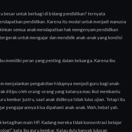
u besar untuk berbagi di bidang pendidikan? ternyata
endapatkan pendidikan. Karena itu modal untuk menjadi manusia
ngkinkan semua anak mendapatkan hak mengenyam pendidikan
u tergerak untuk mengajar dan mendidik anak-anak yang kondisi
ibu memiliki peran yang penting dalam keluarga. Karena ibu
am menjalankan pengabdian hidupnya menjadi guru bagi anak-
nyak ditipu oleh orang-orang yang katanya mau ikut membantu
ru kembar justru, saat anak didiknya tidak lulus ujian. Tetapi itu
gar pengajarannya bisa dipahami anak-anak. Wah, hebat yah.
k ketagihan main HP. Kadang mereka tidak konsentrasi belajar
logi”, kata ibu guru kembar. Kalau dulu banyak lulusan