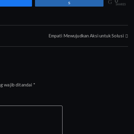
0
Share
Share
SHARES
Empati Mewujudkan Aksi untuk Solusi
g wajib ditandai
*