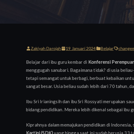
Zakiyah Darojah
19 Januari 2024
Belajar
change
Belajar dari ibu guru kembar di
Konferensi Perempuan
menggugah sanubari. Bagaimana tidak? di usia beliau-
tetapi semangat untuk berbagi, berbuat kebaikan untu
sangat besar. Usia beliau sudah lebih dari 70 tahun, 
Ibu Sri Irianingsih dan ibu Sri Rossyati merupakan sa
bidang pendidikan. Mereka lebih dikenal sebagai ibu g
Kiprahnya dalam memajukan pendidikan di Indonesia,
Kartini (SDK)
yang hingga saat ini sudah berusia 33 