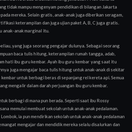
yang tidak mampu mengenyam pendidikan di bilangan Jakarta
pada mereka. Selain gratis, anak-anak juga diberikan seragam,
tifikasi keterampilan dan juga ujian paket A, B, C juga gratis.
 anak-anak marginal itu.
 beliau, yang juga seorang pengajar dulunya. Sebagai seorang
ampuan baca tulis hitung, keterampilan rumah tangga, adab,
am hati ibu guru kembar. Ayah ibu guru kembar yang saat itu
hnya juga mengajar baca tulis hitung untuk anak-anak di sekitar
kembar untuk berbagi beras di sepanjang rel kereta api. Semua
 yang mengalir dalam darah perjuangan ibu guru kembar.
ntuk berbagi di mana pun berada. Seperti saat ibu Rossy
i sana memulai membuat sekolah untuk anak-anak pedalaman.
i Lombok, ia pun mendirikan sekolah untuk anak-anak pedalaman
, semangat mengajar dan mendidik mereka selalu disalurkan dan