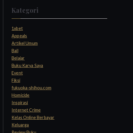
a
Kategori
r
c
h
1xbet
f
Appeals
o
Artikel Umum
r
Bail
:
Belajar
Buku Karya Saya
Event
Fiksi
fukuoka-shihou.com
Homicide
Inspirasi
Internet Crime
Kelas Online Berbayar
Keluarga
Review Buku