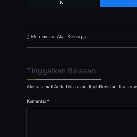
Tweet
Navigasi
Menemukan Akar Keluarga
pos
Tinggalkan Balasan
Alamat email Anda tidak akan dipublikasikan.
Ruas yan
Komentar
*