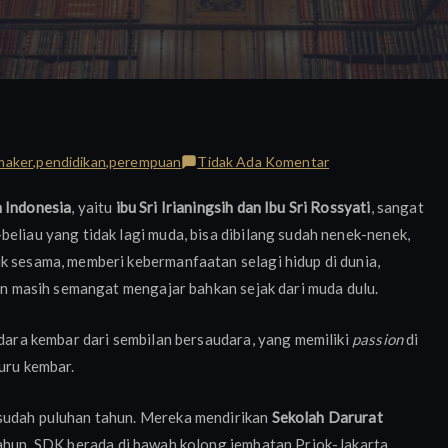
pada
maker
,
pendidikan
,
perempuan
Tidak Ada Komentar
Memetik
 Indonesia
, yaitu
ibu Sri Irianingsih dan Ibu Sri Rossyati
, sangat
Pelajaran
beliau yang tidak lagi muda, bisa dibilang sudah nenek-nenek,
Berharga
k sesama, memberi kebermanfaatan selagi hidup di dunia,
dari
Ibu
dan masih semangat mengajar bahkan sejak dari muda dulu.
Guru
Kembar
udara kembar dari sembilan bersaudara, yang memiliki
passion
di
uru kembar.
 sudah puluhan tahun. Mereka mendirikan
Sekolah Darurat
tahun. SDK berada di bawah kolong jembatan Priok-Jakarta