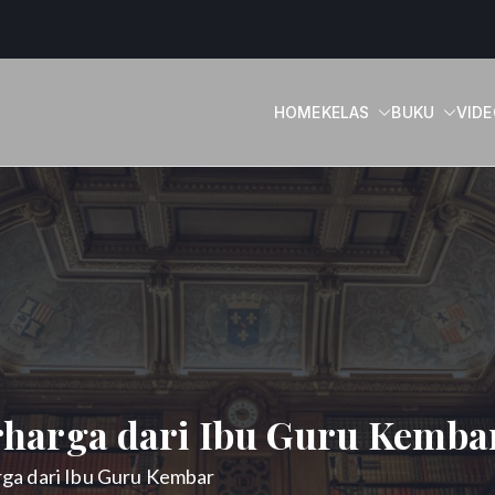
HOME
KELAS
BUKU
VIDE
rojah
rharga dari Ibu Guru Kemba
ga dari Ibu Guru Kembar