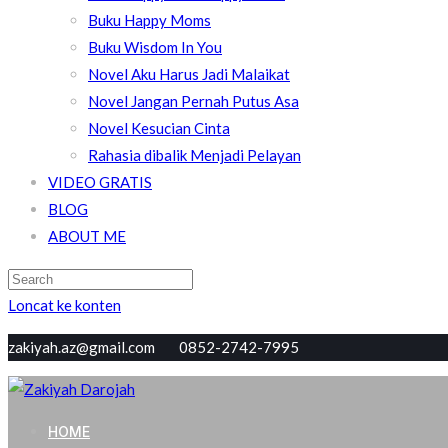
Buku Happy Moms
Buku Wisdom In You
Novel Aku Harus Jadi Malaikat
Novel Jangan Pernah Putus Asa
Novel Kesucian Cinta
Rahasia dibalik Menjadi Pelayan
VIDEO GRATIS
BLOG
ABOUT ME
Loncat ke konten
zakiyah.az@gmail.com 0852-2742-7995
Zakiyah Darojah
Love, Joy, Peace & Blessed
HOME