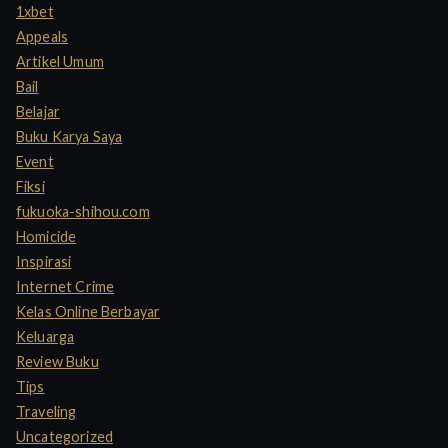
h
1xbet
f
Appeals
o
Artikel Umum
r
Bail
:
Belajar
Buku Karya Saya
Event
Fiksi
fukuoka-shihou.com
Homicide
Inspirasi
Internet Crime
Kelas Online Berbayar
Keluarga
Review Buku
Tips
Traveling
Uncategorized