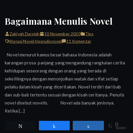
Bagaimana Menulis Novel
Zakiyah Darojah
10 November 2020
Tips
pada
literasi
,
Novel
,
tipsnulisnovel
11 Komentar
Bagaimana
Novel menurut kamus besar bahasa Indonesia adalah
Menulis
karangan prosa panjang yang mengandung rangkaian cerita
Novel
kehidupan seseorang dengan orang yang berada di
sekelilingnya dengan menonjolkan watak dan sifat setiap
pelaku dalam kisah yang diceritakan. Novel terdiri dari bab
dan sub-bab tertentu sesuai dengan kisah ceritanya. Penulis
novel disebut novelis. Novel ada banyak jenisnya.
Ketika […]
0
Tweet
Share
Share
SHARES