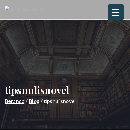
Loncat
ke
Zakiyah
Love, Joy, Peace & Blessed
konten
Darojah
tipsnulisnovel
Beranda
Blog
tipsnulisnovel