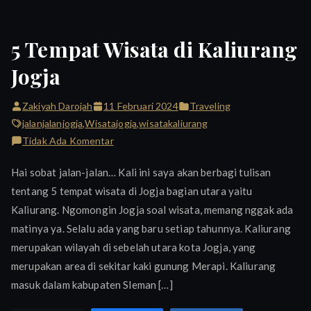
5 Tempat Wisata di Kaliurang
Jogja
Zakiyah Darojah
11 Februari 2024
Traveling
jalanjalanjogja
,
Wisatajogja
,
wisatakaliurang
pada
Tidak Ada Komentar
5
Hai sobat jalan-jalan… Kali ini saya akan berbagi tulisan
Tempat
tentang 5 tempat wisata di Jogja bagian utara yaitu
Wisata
Kaliurang. Ngomongin Jogja soal wisata, memang nggak ada
di
Kaliurang
matinya ya. Selalu ada yang baru setiap tahunnya. Kaliurang
Jogja
merupakan wilayah di sebelah utara kota Jogja, yang
merupakan area di sekitar kaki gunung Merapi. Kaliurang
masuk dalam kabupaten Sleman […]