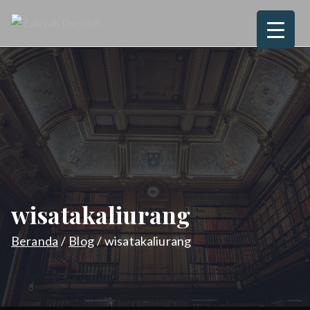
Loncat
ke
Zakiyah
Love, Joy, Peace & Blessed
konten
Darojah
wisatakaliurang
Beranda
Blog
wisatakaliurang