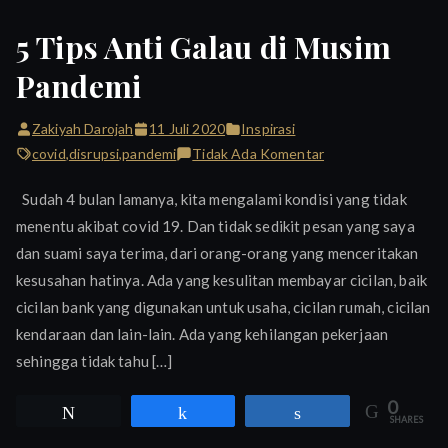
5 Tips Anti Galau di Musim
Pandemi
Zakiyah Darojah
11 Juli 2020
Inspirasi
pada
covid
,
disrupsi
,
pandemi
Tidak Ada Komentar
5
Sudah 4 bulan lamanya, kita mengalami kondisi yang tidak
Tips
menentu akibat covid 19. Dan tidak sedikit pesan yang saya
Anti
dan suami saya terima, dari orang-orang yang menceritakan
Galau
di
kesusahan hatinya. Ada yang kesulitan membayar cicilan, baik
Musim
cicilan bank yang digunakan untuk usaha, cicilan rumah, cicilan
Pandemi
kendaraan dan lain-lain. Ada yang kehilangan pekerjaan
sehingga tidak tahu […]
0
Tweet
Share
Share
SHARES