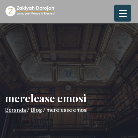
Loncat
ke
Zakiyah
Love, Joy, Peace & Blessed
konten
Darojah
merelease emosi
Beranda
Blog
merelease emosi