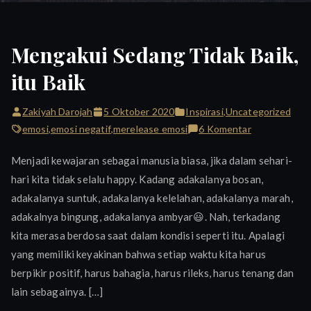
Mengakui Sedang Tidak Baik,
itu Baik
Zakiyah Darojah
5 Oktober 2020
Inspirasi
,
Uncategorized
pada
emosi
,
emosi negatif
,
merelease emosi
6 Komentar
Mengakui
Menjadi kewajaran sebagai manusia biasa, jika dalam sehari-
Sedang
hari kita tidak selalu happy. Kadang adakalanya bosan,
Tidak
adakalanya suntuk, adakalanya kelelahan, adakalanya marah,
Baik,
itu
adakalnya bingung, adakalanya ambyar😃. Nah, terkadang
Baik
kita merasa berdosa saat dalam kondisi seperti itu. Apalagi
yang memiliki keyakinan bahwa setiap waktu kita harus
berpikir positif, harus bahagia, harus rileks, harus tenang dan
lain sebagainya. […]