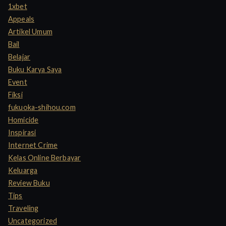
h
1xbet
f
Appeals
o
Artikel Umum
r
Bail
:
Belajar
Buku Karya Saya
Event
Fiksi
fukuoka-shihou.com
Homicide
Inspirasi
Internet Crime
Kelas Online Berbayar
Keluarga
Review Buku
Tips
Traveling
Uncategorized