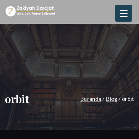
Loncat
ke
Zakiyah
Love, Joy, Peace & Blessed
konten
Darojah
orbit
Beranda
Blog
orbit