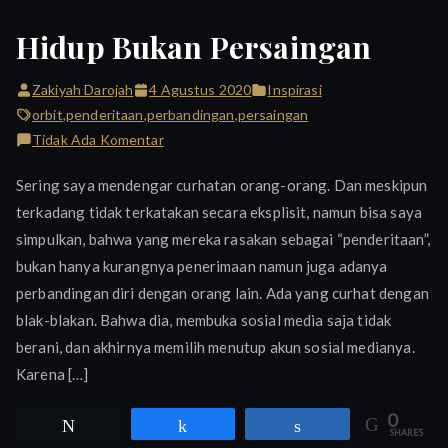
Hidup Bukan Persaingan
Zakiyah Darojah
4 Agustus 2020
Inspirasi
orbit
,
penderitaan
,
perbandingan
,
persaingan
pada
Tidak Ada Komentar
Hidup
Sering saya mendengar curhatan orang-orang. Dan meskipun
Bukan
terkadang tidak terkatakan secara eksplisit, namun bisa saya
Persaingan
simpulkan, bahwa yang mereka rasakan sebagai “penderitaan”,
bukan hanya kurangnya penerimaan namun juga adanya
perbandingan diri dengan orang lain. Ada yang curhat dengan
blak-blakan. Bahwa dia, membuka sosial media saja tidak
berani, dan akhirnya memilih menutup akun sosial medianya.
Karena […]
0
Tweet
Share
Share
SHARES