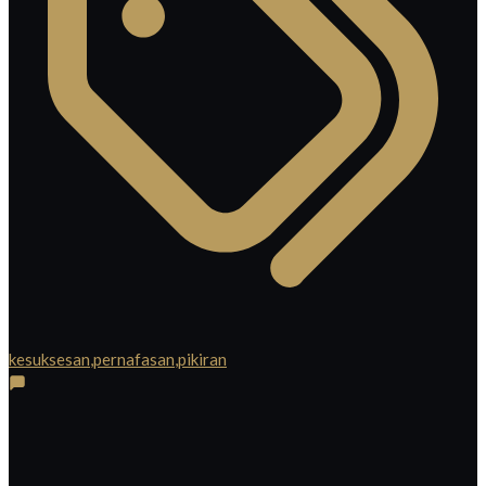
kesuksesan
,
pernafasan
,
pikiran