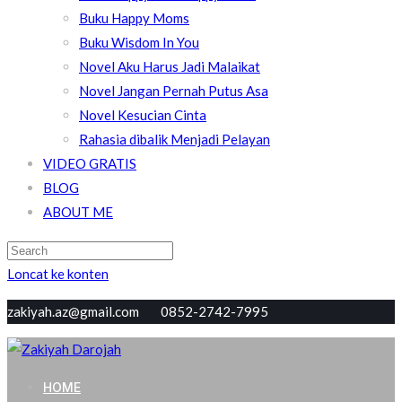
Buku Happy Moms
Buku Wisdom In You
Novel Aku Harus Jadi Malaikat
Novel Jangan Pernah Putus Asa
Novel Kesucian Cinta
Rahasia dibalik Menjadi Pelayan
VIDEO GRATIS
BLOG
ABOUT ME
Loncat ke konten
zakiyah.az@gmail.com 0852-2742-7995
Zakiyah Darojah
Love, Joy, Peace & Blessed
HOME