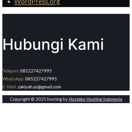
WordPress.org
Hubungi Kami
Telepon:
085227427995
WhatsApp:
085227427995
E-Mail:
zakiyah.az@gmail.com
Copyright © 2025 hosting by
Hosteko Hosting Indonesia