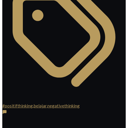
#positifthinking
,
belajar
,
negativethinking