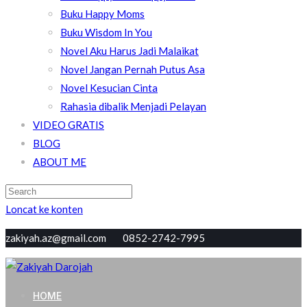
Buku Happy Moms
Buku Wisdom In You
Novel Aku Harus Jadi Malaikat
Novel Jangan Pernah Putus Asa
Novel Kesucian Cinta
Rahasia dibalik Menjadi Pelayan
VIDEO GRATIS
BLOG
ABOUT ME
Loncat ke konten
zakiyah.az@gmail.com 0852-2742-7995
Zakiyah Darojah
Love, Joy, Peace & Blessed
HOME