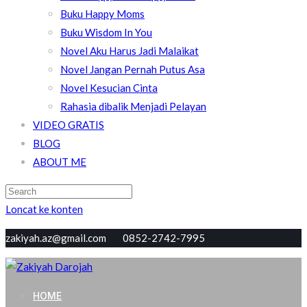
Buku Happy Moms
Buku Wisdom In You
Novel Aku Harus Jadi Malaikat
Novel Jangan Pernah Putus Asa
Novel Kesucian Cinta
Rahasia dibalik Menjadi Pelayan
VIDEO GRATIS
BLOG
ABOUT ME
Loncat ke konten
zakiyah.az@gmail.com 0852-2742-7995
Zakiyah Darojah
Love, Joy, Peace & Blessed
HOME