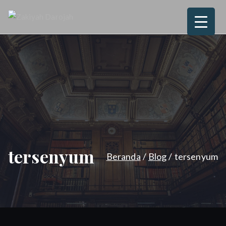
Loncat
ke
Zakiyah
Love, Joy, Peace & Blessed
konten
Darojah
tersenyum
Beranda
Blog
tersenyum