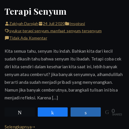
Terapi Senyum
Zakiyah Darojah
24 Juli 2020
Inspirasi
syukur
,
terapi senyum. manfaat senyum
,
tersenyum
pada
Tidak Ada Komentar
Terapi
Kita semua tahu, senyum itu indah. Bahkan kita dari kecil
Senyum
sudah dikasih tahu bahwa senyum itu ibadah. Tetapi coba cek
diri kita sendiri dalam keseharian kita saat ini, lebih banyak
senyum atau cemberut? jika banyak senyumnya, alhamdulillah
berarti anda sudah menjadi pribadi yang menyenangkan.
Namun jika banyak cemberutnya, barangkali tulisan ini bisa
menjadi refleksi. Karena […]
0
Tweet
Share
Share
SHARES
Selengkapnya