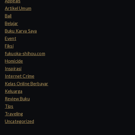
Appeals
o
Artikel Umum
r
Bail
:
Belajar
Buku Karya Saya
Event
Fiksi
fukuoka-shihou.com
Homicide
Inspirasi
Internet Crime
Kelas Online Berbayar
Keluarga
Review Buku
Tips
Traveling
Uncategorized