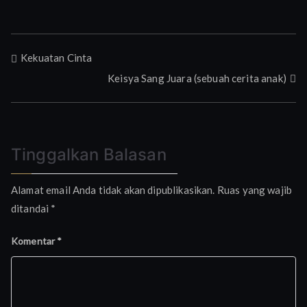
Navigasi
Kekuatan Cinta
Keisya Sang Juara (sebuah cerita anak)
pos
Tinggalkan Balasan
Alamat email Anda tidak akan dipublikasikan.
Ruas yang wajib
ditandai
*
Komentar
*