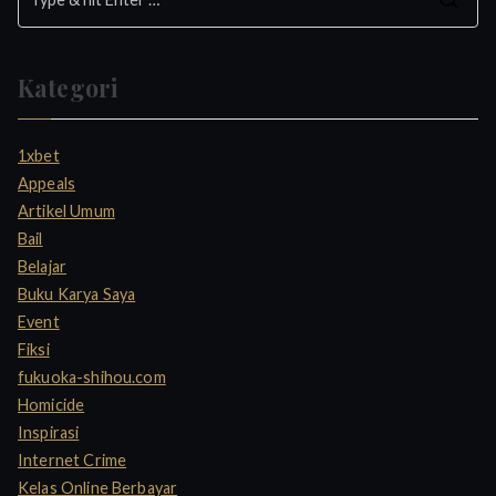
S
e
a
Kategori
r
c
h
1xbet
f
Appeals
o
Artikel Umum
r
Bail
:
Belajar
Buku Karya Saya
Event
Fiksi
fukuoka-shihou.com
Homicide
Inspirasi
Internet Crime
Kelas Online Berbayar