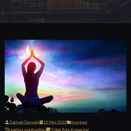
Zakiyah Darojah
10 Mei 2020
Inspirasi
pada
realitas
,
spiritualitas
Tidak Ada Komentar