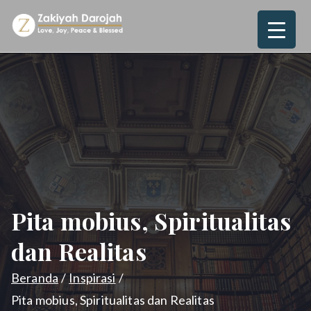
Loncat
ke
Zakiyah
Love, Joy, Peace & Blessed
konten
Darojah
Pita mobius, Spiritualitas
dan Realitas
Beranda
Inspirasi
Pita mobius, Spiritualitas dan Realitas