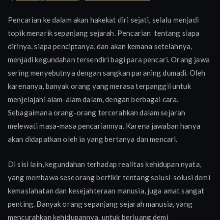
Pita
Pencarian ke dalam akan hakekat diri sejati, selalu menjadi
mobius,
topik menarik sepanjang sejarah. Pencarian tentang siapa
Spiritualitas
dirinya, siapa penciptanya, dan akan kemana setelahnya,
dan
Realitas
menjadi kegundahan tersendiri bagi para pencari. Orang jawa
sering menyebutnya dengan sangkan paraning dumadi. Oleh
karenanya, banyak orang yang merasa terpanggil untuk
menjelajahi alam-alam dalam, dengan berbagai cara.
Sebagaimana orang-orang tercerahkan dalam sejarah
melewati masa-masa pencariannya. Karena jawaban hanya
akan didapatkan oleh ia yang bertanya dan mencari.
Di sisi lain, kegundahan terhadap realitas kehidupan nyata,
yang membawa seseorang berfikir tentang solusi-solusi demi
kemaslahatan dan kesejahteraan manusia, juga amat sangat
penting. Banyak orang sepanjang sejarah manusia, yang
mencurahkan kehidupannya, untuk berjuang demi