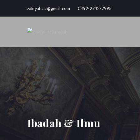
Loncat
zakiyah.az@gmail.com 0852-2742-7995
ke
konten
Zakiyah Da
Love, Joy, Peace & Blessed
Ibadah & Ilmu