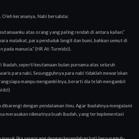
a. Oleh kerananya, Nabi bersabda:
keutamaanku atas orang yang paling rendah di antara kalian.”
para malaikat, para penduduk langit dan bumi, bahkan semut di
n pada manusia.” (HR At-Turmidzi).
 ibadah, seperti keutamaan bulan purnama atas seluruh
waris para nabi. Sesungguhnya para nabi tidaklah mewariskan
Barangsiapa mampu mengambilnya, berarti dia telah mengambil
idzi)
ka dibarengi dengan pendalaman ilmu. Agar ibadahnya mengalami
bisa merasakan nikmatnya buah ibadah, yang terimplementasi
an masuk jika seseorang dengan kerendahan hati bersungguh-