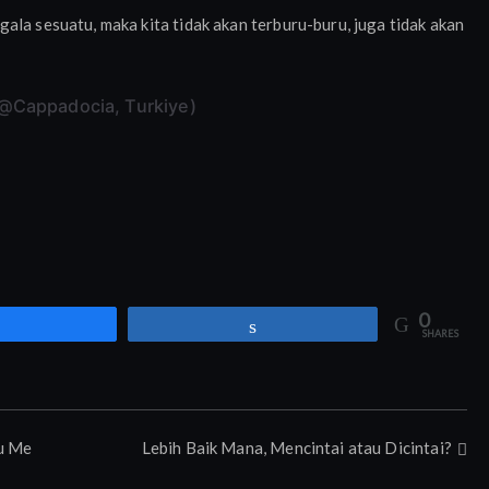
ala sesuatu, maka kita tidak akan terburu-buru, juga tidak akan
; @Cappadocia, Turkiye)
0
Share
Share
SHARES
u Me
Lebih Baik Mana, Mencintai atau Dicintai?