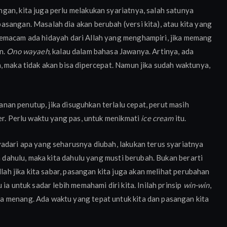
gan, kita juga perlu melakukan syariatnya, salah satunya
sangan. Masalah dia akan berubah (versi kita), atau kita yang
a. Semacam ada hidayah dari Allah yang menghampiri, jika memang
n.
Ono wayaeh,
kalau dalam bahasa Jawanya. Artinya, ada
, maka tidak akan bisa dipercepat. Namun jika sudah waktunya,
an penutup, jika disuguhkan terlalu cepat, perut masih
er. Perlu waktu yang pas, untuk menikmati
ice cream
itu.
adari apa yang seharusnya diubah, lakukan terus syariatnya
h dahulu, maka kita dahulu yang musti berubah. Bukan berarti
llah jika kita sabar, pasangan kita juga akan melihat perubahan
ia untuk sadar lebih memahami diri kita. Inilah prinsip
win-win
,
a menang. Ada waktu yang tepat untuk kita dan pasangan kita