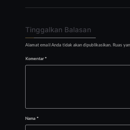
pos
Tinggalkan Balasan
Alamat email Anda tidak akan dipublikasikan.
Ruas yan
Komentar
*
Nama
*