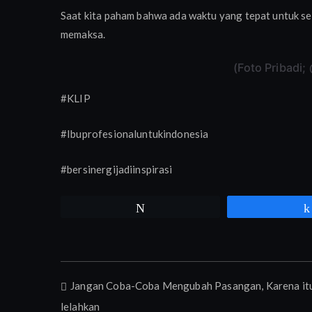
Saat kita paham bahwa ada waktu yang tepat untuk seg
memaksa.
(Foto Pribadi
#KLIP
#Ibuprofesionaluntukindonesia
#bersinergijadiinspirasi
Tweet
Navigasi
Jangan Coba-Coba Mengubah Pasangan, Karena it
lelahkan