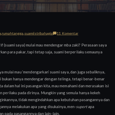
pada
a
,
rumahtangga
,
suamiistribahagia
11 Komentar
Segala
rif (suami saya) mulai mau mendengar mba zaki? Perasaan saya
Sesuatu
kan para pakar, tapi tetap saja, suami berperilaku semaunya
Ada
Waktunya
aya mulai mau ‘mendengarkan’ suami saya, dan juga sebaliknya,
i bukan hanya mendengar dengan telinga, tetapi benar-benar
ta dalam hal ini pasangan kita, mau memahami dan merasakan isi
an perilaku pada dirinya. Mungkin yang semula hanya kekeh
nginkannya, tidak mengindahkan apa kebutuhan pasangannya dan
gannya melakukan apa yang disukainya, men-
suport
apa
n pada pasangannya dan lain-lain.