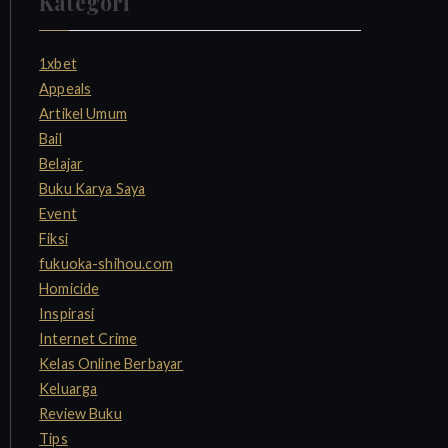
Kategori
r
c
h
1xbet
f
Appeals
o
Artikel Umum
r
Bail
:
Belajar
Buku Karya Saya
Event
Fiksi
fukuoka-shihou.com
Homicide
Inspirasi
Internet Crime
Kelas Online Berbayar
Keluarga
Review Buku
Tips