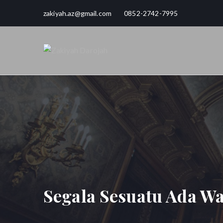
Loncat
zakiyah.az@gmail.com 0852-2742-7995
ke
konten
Zakiyah Da
Love, Joy, Peace & Blessed
Segala Sesuatu Ada W