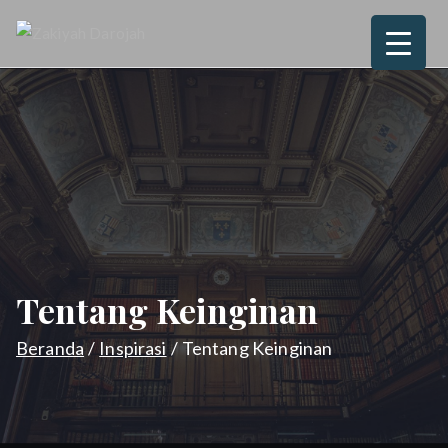
Loncat
ke
Zakiyah
Love, Joy, Peace & Blessed
konten
Darojah
Tentang Keinginan
Beranda
Inspirasi
Tentang Keinginan