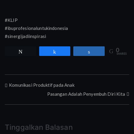
#KLIP
#ibuprofesionaluntukindonesia
#sinergijadiinspirasi
0
Tweet
Share
Share
SHARES
Navigasi
Komunikasi Produktif pada Anak
Pasangan Adalah Penyembuh Diri Kita
pos
Tinggalkan Balasan