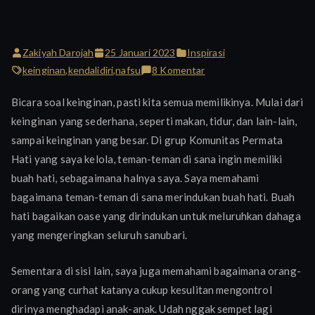
Zakiyah Darojah
25 Januari 2023
Inspirasi
pada
keinginan
,
kendalidiri
,
nafsu
8 Komentar
Tentang
Bicara soal keinginan, pasti kita semua memilikinya. Mulai dari
Keinginan
keinginan yang sederhana, seperti makan, tidur, dan lain-lain,
sampai keinginan yang besar. Di grup Komunitas Permata
Hati yang saya kelola, teman-teman di sana ingin memiliki
buah hati, sebagaimana halnya saya. Saya memahami
bagaimana teman-teman di sana merindukan buah hati. Buah
hati bagaikan oase yang dirindukan untuk meluruhkan dahaga
yang mengeringkan seluruh sanubari.
Sementara di sisi lain, saya juga memahami bagaimana orang-
orang yang curhat katanya cukup kesulitan mengontrol
dirinya menghadapi anak-anak. Udah nggak sempet lagi